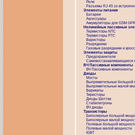
Реле
Разъемы RJ-45 со встроен
Элементы питания
Батареи
Аксессуары
Аккумуляторы для GSM GP
Нелинейные пассивные эл
Термисторы NTC
Термисторы PTC
Варисторы
Разрядники
Газовые разрядники и крос
Элементы защиты
Предохранители
Самовостанавливающиеся п
ВЧ Пассивные компоненты
ВЧ Пассивные компоненты
Диоды
Мосты
Выпрямительные большой 
Выпрямительные малой мо
Варикапы
Тиристоры
Диоды Шоттки
Стабилитроны
ВЧ диоды
Транзисторы
Биполярные большой мощн
Биполярные малой мощнос
Полевые большой мощност
Полевые малой мощности
IGBT