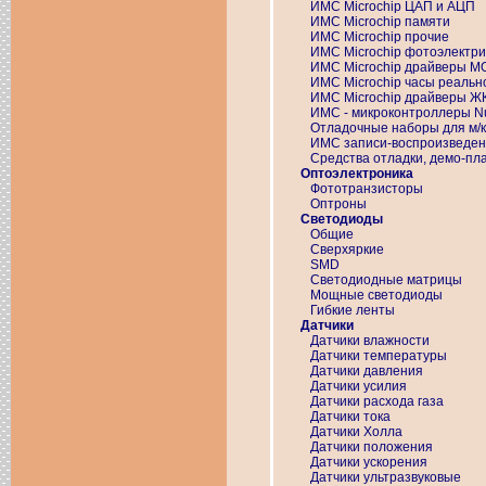
ИМС Microchip ЦАП и АЦП
ИМС Microchip памяти
ИМС Microchip прочие
ИМС Microchip фотоэлектри
ИМС Microchip драйверы 
ИМС Microchip часы реальн
ИМС Microchip драйверы Ж
ИМС - микроконтроллеры N
Отладочные наборы для м/к
ИМС записи-воспроизведен
Средства отладки, демо-п
Оптоэлектроника
Фототранзисторы
Оптроны
Светодиоды
Общие
Сверхяркие
SMD
Светодиодные матрицы
Мощные светодиоды
Гибкие ленты
Датчики
Датчики влажности
Датчики температуры
Датчики давления
Датчики усилия
Датчики расхода газа
Датчики тока
Датчики Холла
Датчики положения
Датчики ускорения
Датчики ультразвуковые