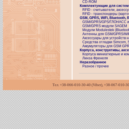
CD-ROM
Комплектующие для систем
RFID - считыватели, аксесс
RFID - транспондеры (карточ
GSM, GPRS, WiFi, Bluetooth,
GSM/GPRS/GPS/ГЛОНАСС и
GSM/GPRS модули SAGEM
Модули Modulestek (Bluetoot
Антенны для GSM/GPRS/WiFi/
Аксессуары для устройств н
Средства отладки Simcom, 
Аккумуляторы для GSM GP
Корпуса, конструктивы, акс
Корпуса миниатюрные и ко
Линза Френеля
Неразобранное
Разное / прочее
Тел. +38-066-010-30-40 (Viber), +38-067-01