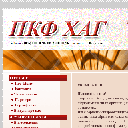
ГОЛОВНЕ
Про фірму
СКЛАД ТА ЦІНИ
Контакти
Шановні клієнти!
Як нас знайти
Звертаємо Вашу увагу на те, 
Партнери
підприємствами та організаці
Сертифікати
розрахунку.
Відгуки про нас
Які є варіанти співробітниц
Так як наша фірма має кілька 
ДРУКОВАНІ ПЛАТИ
займати 2 ... 5 робочих днів. 
Виготовлення
співробітників нашої фірми де 
Проектування