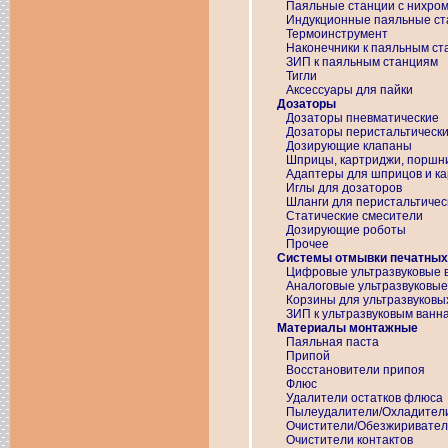
Паяльные станции с нихро
Индукционные паяльные ст
Термоинструмент
Наконечники к паяльным с
ЗИП к паяльным станциям
Тигли
Аксессуары для пайки
Дозаторы
Дозаторы пневматические
Дозаторы перистальтическ
Дозирующие клапаны
Шприцы, картриджи, поршни
Адаптеры для шприцов и к
Иглы для дозаторов
Шланги для перистальтичес
Статические смесители
Дозирующие роботы
Прочее
Системы отмывки печатных
Цифровые ультразвуковые 
Аналоговые ультразвуковы
Корзины для ультразвуковы
ЗИП к ультразвуковым ванн
Материалы монтажные
Паяльная паста
Припой
Восстановители припоя
Флюс
Удалители остатков флюса
Пылеудалители/Охладител
Очистители/Обезжиривате
Очистители контактов