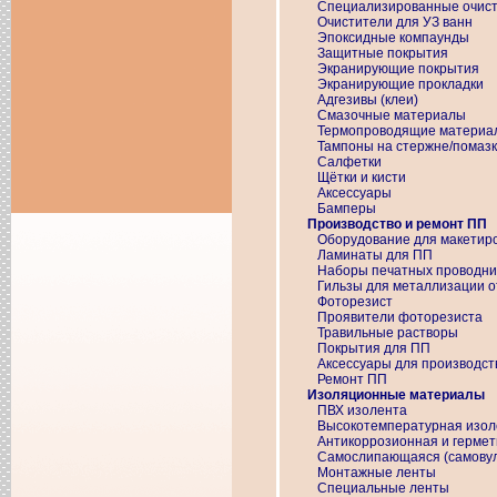
Специализированные очис
Очистители для УЗ ванн
Эпоксидные компаунды
Защитные покрытия
Экранирующие покрытия
Экранирующие прокладки
Адгезивы (клеи)
Смазочные материалы
Термопроводящие материа
Тампоны на стержне/помаз
Салфетки
Щётки и кисти
Аксессуары
Бамперы
Производство и ремонт ПП
Оборудование для макетир
Ламинаты для ПП
Наборы печатных проводни
Гильзы для металлизации о
Фоторезист
Проявители фоторезиста
Травильные растворы
Покрытия для ПП
Аксессуары для производст
Ремонт ПП
Изоляционные материалы
ПВХ изолента
Высокотемпературная изол
Антикоррозионная и герме
Самослипающаяся (самовул
Монтажные ленты
Специальные ленты