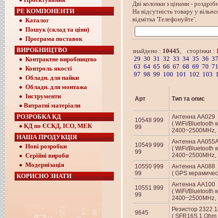
Дві колонки з цінами - роздрібн
РЕ КОМПОНЕНТИ
На відсутність товару у вільно
відмітка 'Телефонуйте'.
Каталог
Пошук (склад та ціни)
Програма поставок
ВИРОБНИЦТВО
знайдено :
10445
, сторінки :
29
30
31
32
33
34
35
36
3
Контрактне виробництво
63
64
65
66
67
68
69
70
7
Контроль якості
97
98
99
100
101
102
103
Обладн. для пайки
Обладн. для монтажа
Інструменти
Арт
Тип та опис
Витратні матеріали
РОЗРОБКА КД
Антенна AA029
10548 999
( WiFi/Bluetooth
КД по ЄСКД, ІСО, МЕК
99
2400~2500MHz, 3.
НАША ПРОДУКЦІЯ
Антенна AA055
10549 999
Нові розробки
( WiFi/Bluetooth
99
Серійні вироби
2400~2500MHz, 2.
Модернізація
10550 999
Антенна AA088
99
( GPS керамичес
КОРИСНО ЗНАТИ
Антенна AA100
10551 999
( WiFi/Bluetooth
99
2400~2500MHz, 3.
Резистор 2322 1
9645
( SFR16S 1 Ohm 