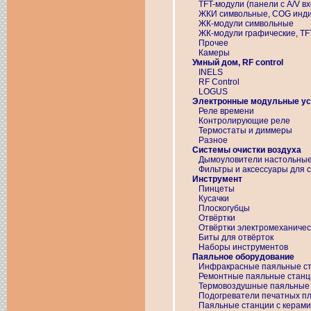
TFT-модули (панели с A/V в
ЖКИ символьные, COG индика
ЖК-модули символьные
ЖК-модули графические, TF
Прочее
Камеры
Умный дом, RF control
INELS
RF Control
LOGUS
Электронные модульные ус
Реле времени
Контролирующие реле
Термостаты и диммеры
Разное
Системы очистки воздуха
Дымоуловители настольны
Фильтры и аксессуары для с
Инструмент
Пинцеты
Кусачки
Плоскогубцы
Отвёртки
Отвёртки электромеханичес
Биты для отвёрток
Наборы инструментов
Паяльное оборудование
Инфракрасные паяльные с
Ремонтные паяльные станц
Термовоздушные паяльные
Подогреватели печатных п
Паяльные станции с керами