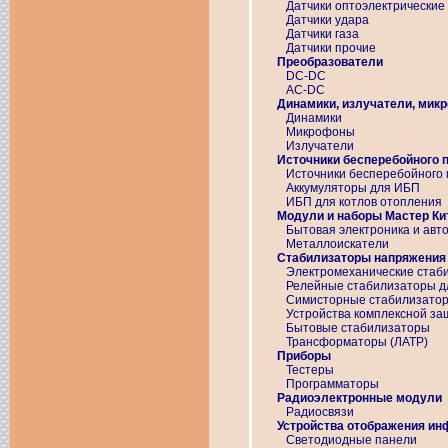
Датчики оптоэлектрические
Датчики удара
Датчики газа
Датчики прочие
Преобразователи
DC-DC
AC-DC
Динамики, излучатели, мик
Динамики
Микрофоны
Излучатели
Источники бесперебойного 
Источники бесперебойного
Аккумуляторы для ИБП
ИБП для котлов отопления
Модули и наборы Мастер Ки
Бытовая электроника и авт
Металлоискатели
Стабилизаторы напряжения
Электромеханические стаб
Релейные стабилизаторы д
Симисторные стабилизатор
Устройства комплексной за
Бытовые стабилизаторы
Трансформаторы (ЛАТР)
Приборы
Тестеры
Программаторы
Радиоэлектронные модули
Радиосвязи
Устройства отображения и
Светодиодные панели