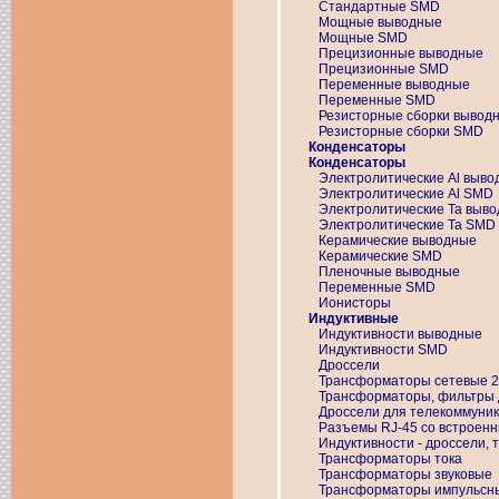
Стандартные SMD
Мощные выводные
Мощные SMD
Прецизионные выводные
Прецизионные SMD
Переменные выводные
Переменные SMD
Резисторные сборки вывод
Резисторные сборки SMD
Конденсаторы
Конденсаторы
Электролитические Al выв
Электролитические Al SMD
Электролитические Ta выв
Электролитические Ta SMD
Керамические выводные
Керамические SMD
Пленочные выводные
Переменные SMD
Ионисторы
Индуктивные
Индуктивности выводные
Индуктивности SMD
Дроссели
Трансформаторы сетевые 
Трансформаторы, фильтры 
Дроссели для телекоммуни
Разъемы RJ-45 со встроен
Индуктивности - дроссели,
Трансформаторы тока
Трансформаторы звуковые
Трансформаторы импульсн