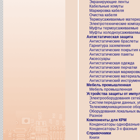
Экранирующие ленты
Кабельные хомуты
Маркировка кабеля
Очистка кабеля
Термоусаживаемые матери
Электротехнические компа
Муфты термоусаживаемые
Муфты холодноусаживаем
Антистатическая защита
Антистатические браслеты
Гарнитура заземления
Антистатические покрытия
Антистатические пакеты
Аксессуары
Антистатическая одежда
Антистатические перчатки
Антистатическая маркировк
Антистатические материал
Антистатический инструмен
Мебель промышленная
Мебель промышленная
Устройства защиты от импу
Электрооборудования сетей
Систем передачи данных, у
Телекоммуникационное обо
Оборудования локальных в
Разное
Компоненты для КРМ
Конденсаторы однофазные
Конденсаторы 3-х фазные
Справочники
Книги