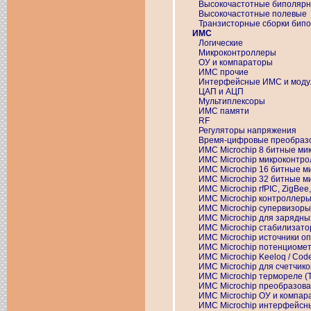
Высокочастотные биполяр
Высокочастотные полевые
Транзисторные сборки бип
ИМС
Логические
Микроконтроллеры
ОУ и компараторы
ИМС прочие
Интерфейсные ИМС и моду
ЦАП и АЦП
Мультиплексоры
ИМС памяти
RF
Регуляторы напряжения
Время-цифровые преобраз
ИМС Microchip 8 битные м
ИМС Microchip микроконтр
ИМС Microchip 16 битные 
ИМС Microchip 32 битные 
ИМС Microchip rfPIC, ZigBee,
ИМС Microchip контроллер
ИМС Microchip супервизоры
ИМС Microchip для зарядны
ИМС Microchip стабилизат
ИМС Microchip источники о
ИМС Microchip потенциомет
ИМС Microchip Keeloq / Cod
ИМС Microchip для счетчико
ИМС Microchip термореле (T
ИМС Microchip преобразов
ИМС Microchip ОУ и компар
ИМС Microchip интерфейсн