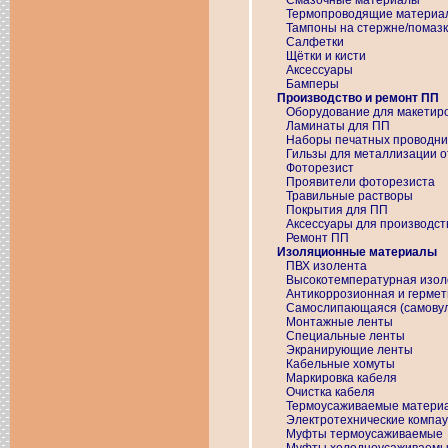
Смазочные материалы
Термопроводящие материа
Тампоны на стержне/помаз
Салфетки
Щётки и кисти
Аксессуары
Бамперы
Производство и ремонт ПП
Оборудование для макетир
Ламинаты для ПП
Наборы печатных проводни
Гильзы для металлизации о
Фоторезист
Проявители фоторезиста
Травильные растворы
Покрытия для ПП
Аксессуары для производст
Ремонт ПП
Изоляционные материалы
ПВХ изолента
Высокотемпературная изол
Антикоррозионная и герме
Самослипающаяся (самовул
Монтажные ленты
Специальные ленты
Экранирующие ленты
Кабельные хомуты
Маркировка кабеля
Очистка кабеля
Термоусаживаемые матери
Электротехнические компа
Муфты термоусаживаемые