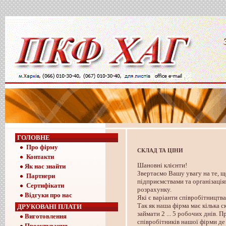
ГОЛОВНЕ
Про фірму
СКЛАД ТА ЦІНИ
Контакти
Шановні клієнти!
Як нас знайти
Звертаємо Вашу увагу на те, 
Партнери
підприємствами та організаці
Сертифікати
розрахунку.
Відгуки про нас
Які є варіанти співробітниц
Так як наша фірма має кілька 
ДРУКОВАНІ ПЛАТИ
займати 2 ... 5 робочих днів. 
Виготовлення
співробітників нашої фірми де 
Проектування