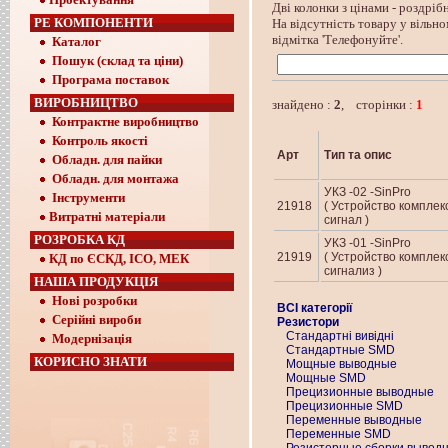
Дві колонки з цінами - роздрібн
РЕ КОМПОНЕНТИ
На відсутність товару у вільно
відмітка 'Телефонуйте'.
Каталог
Пошук (склад та ціни)
Програма поставок
ВИРОБНИЦТВО
знайдено :
2
, сторінки :
1
Контрактне виробництво
Контроль якості
Арт
Тип та опис
Обладн. для пайки
Обладн. для монтажа
УКЗ -02 -SinPro
Інструменти
21918
( Устройство комплек
Витратні матеріали
сигнал )
РОЗРОБКА КД
УКЗ -01 -SinPro
21919
( Устройство комплек
КД по ЄСКД, ІСО, МЕК
сигнализ )
НАША ПРОДУКЦІЯ
Нові розробки
ВСІ категорії
Серійні вироби
Резистори
Стандартні вивідні
Модернізація
Стандартные SMD
КОРИСНО ЗНАТИ
Мощные выводные
Мощные SMD
Прецизионные выводные
Прецизионные SMD
Переменные выводные
Переменные SMD