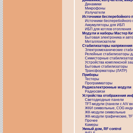
Динамики, излучатели, мик
Динамики
Микрофоны
Излучатели
Источники бесперебойного 
Источники бесперебойного
Аккумуляторы для ИБП
ИБП для котлов отопления
Модули и наборы Мастер Ки
Бытовая электроника и авт
Металлоискатели
Стабилизаторы напряжения
Электромеханические стаб
Релейные стабилизаторы д
Симисторные стабилизатор
Устройства комплексной за
Бытовые стабилизаторы
Трансформаторы (ЛАТР)
Приборы
Тестеры
Программаторы
Радиоэлектронные модули
Радиосвязи
Устройства отображения и
Светодиодные панели
TFT-модули (панели с A/V в
ЖКИ символьные, COG индика
ЖК-модули символьные
ЖК-модули графические, TF
Прочее
Камеры
Умный дом, RF control