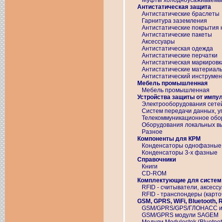
Муфты холодноусаживаем
Антистатическая защита
Антистатические браслеты
Гарнитура заземления
Антистатические покрытия
Антистатические пакеты
Аксессуары
Антистатическая одежда
Антистатические перчатки
Антистатическая маркировк
Антистатические материал
Антистатический инструмен
Мебель промышленная
Мебель промышленная
Устройства защиты от импу
Электрооборудования сетей
Систем передачи данных, у
Телекоммуникационное обо
Оборудования локальных в
Разное
Компоненты для КРМ
Конденсаторы однофазные
Конденсаторы 3-х фазные
Справочники
Книги
CD-ROM
Комплектующие для систем
RFID - считыватели, аксесс
RFID - транспондеры (карточ
GSM, GPRS, WiFi, Bluetooth,
GSM/GPRS/GPS/ГЛОНАСС и
GSM/GPRS модули SAGEM