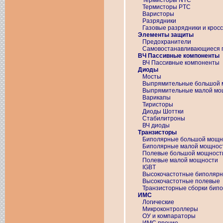
Термисторы NTC
Термисторы PTC
Варисторы
Разрядники
Газовые разрядники и крос
Элементы защиты
Предохранители
Самовостанавливающиеся п
ВЧ Пассивные компоненты
ВЧ Пассивные компоненты
Диоды
Мосты
Выпрямительные большой 
Выпрямительные малой мо
Варикапы
Тиристоры
Диоды Шоттки
Стабилитроны
ВЧ диоды
Транзисторы
Биполярные большой мощн
Биполярные малой мощнос
Полевые большой мощност
Полевые малой мощности
IGBT
Высокочастотные биполяр
Высокочастотные полевые
Транзисторные сборки бип
ИМС
Логические
Микроконтроллеры
ОУ и компараторы