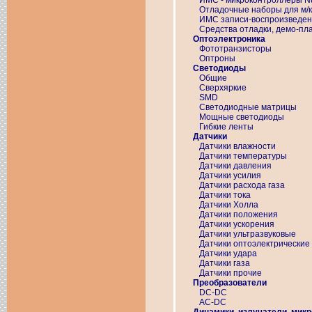
ИМС - микроконтроллеры N
Отладочные наборы для м/к
ИМС записи-воспроизведен
Средства отладки, демо-п
Оптоэлектроника
Фототранзисторы
Оптроны
Светодиоды
Общие
Сверхяркие
SMD
Светодиодные матрицы
Мощные светодиоды
Гибкие ленты
Датчики
Датчики влажности
Датчики температуры
Датчики давления
Датчики усилия
Датчики расхода газа
Датчики тока
Датчики Холла
Датчики положения
Датчики ускорения
Датчики ультразвуковые
Датчики оптоэлектрические
Датчики удара
Датчики газа
Датчики прочие
Преобразователи
DC-DC
AC-DC