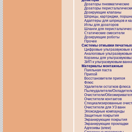
Дозаторы
Дозаторы пневматические
Дозаторы перистальтическ
Дозирующие клапаны
Шприцы, картриджи, поршни
Адаптеры для шприцов и к
Иглы для дозаторов
Шланги для перистальтичес
Статические смесители
Дозирующие роботы
Прочее
Системы отмывки печатных
Цифровые ультразвуковые 
Аналоговые ультразвуковы
Корзины для ультразвуковы
ЗИП к ультразвуковым ванн
Материалы монтажные
Паяльная паста
Припой
Восстановители припоя
Флюс
Удалители остатков флюса
Пылеудалители/Охладител
Очистители/Обезжиривате
Очистители контактов
Специализированные очис
Очистители для УЗ ванн
Эпоксидные компаунды
Защитные покрытия
Экранирующие покрытия
Экранирующие прокладки
Адгезивы (клеи)