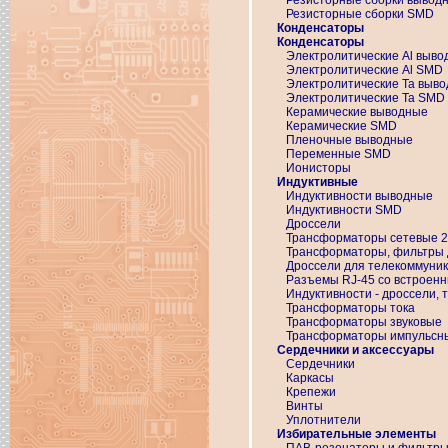
Резисторные сборки вывод
Резисторные сборки SMD
Конденсаторы
Конденсаторы
Электролитические Al выв
Электролитические Al SMD
Электролитические Ta выв
Электролитические Ta SMD
Керамические выводные
Керамические SMD
Пленочные выводные
Переменные SMD
Ионисторы
Индуктивные
Индуктивности выводные
Индуктивности SMD
Дроссели
Трансформаторы сетевые 
Трансформаторы, фильтры 
Дроссели для телекоммуни
Разъемы RJ-45 со встроен
Индуктивности - дроссели,
Трансформаторы тока
Трансформаторы звуковые
Трансформаторы импульсн
Сердечники и аксессуары
Сердечники
Каркасы
Крепежи
Винты
Уплотнители
Избирательные элементы