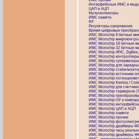
ИМС прочие
Интерфейсные ИМС и моду
ЦАП и АЦП
Мультиплексоры
ИМС памяти
RF
Регуляторы напряжения
Время-цифровые преобраз
ИМС Microchip 8 битные м
ИМС Microchip микроконтр
ИМС Microchip 16 битные 
ИМС Microchip 32 битные 
ИМС Microchip rfPIC, ZigBee,
ИМС Microchip контроллер
ИМС Microchip супервизоры
ИМС Microchip для зарядны
ИМС Microchip стабилизат
ИМС Microchip источники о
ИМС Microchip потенциомет
ИМС Microchip Keeloq / Cod
ИМС Microchip для счетчико
ИМС Microchip термореле (T
ИМС Microchip преобразов
ИМС Microchip ОУ и компар
ИМС Microchip интерфейсн
ИМС Microchip ЦАП и АЦП
ИМС Microchip памяти
ИМС Microchip прочие
ИМС Microchip фотоэлектри
ИМС Microchip драйверы 
ИМС Microchip часы реальн
ИМС Microchip драйверы Ж