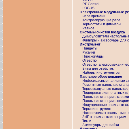
INELS
RF Control
LOGUS
Электронные модульные ус
Реле времени
Контролирующие реле
Термостаты и диммеры
Разное
Системы очистки воздуха
Дымоуловители настольны
Фильтры и аксессуары для с
Инструмент
Пинцеты
Кусачки
Плоскогубцы
Отвёртки
Отвёртки электромеханичес
Биты для отвёрток
Наборы инструментов
Паяльное оборудование
Инфракрасные паяльные с
Ремонтные паяльные станц
Термовоздушные паяльные
Подогреватели печатных п
Паяльные станции с керами
Паяльные станции с нихро
Индукционные паяльные ст
Термоинструмент
Наконечники к паяльным с
ЗИП к паяльным станциям
Тигли
Аксессуары для пайки