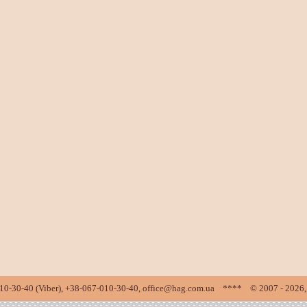
010-30-40 (Viber), +38-067-010-30-40, office@hag.com.ua **** © 2007 - 20