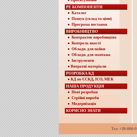
РЕ КОМПОНЕНТИ
Каталог
Пошук (склад та ціни)
Програма поставок
ВИРОБНИЦТВО
Контрактне виробництво
Контроль якості
Обладн. для пайки
Обладн. для монтажа
Інструменти
Витратні матеріали
РОЗРОБКА КД
КД по ЄСКД, ІСО, МЕК
НАША ПРОДУКЦІЯ
Нові розробки
Серійні вироби
Модернізація
КОРИСНО ЗНАТИ
Тел. +38-066-