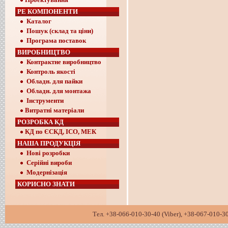
РЕ КОМПОНЕНТИ
Каталог
Пошук (склад та ціни)
Програма поставок
ВИРОБНИЦТВО
Контрактне виробництво
Контроль якості
Обладн. для пайки
Обладн. для монтажа
Інструменти
Витратні матеріали
РОЗРОБКА КД
КД по ЄСКД, ІСО, МЕК
НАША ПРОДУКЦІЯ
Нові розробки
Серійні вироби
Модернізація
КОРИСНО ЗНАТИ
Тел. +38-066-010-30-40 (Viber), +38-067-01